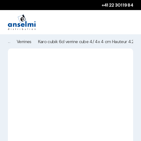
Aller au contenu
Aller à la navigation principale
+41 22 301 19 84
Verrines
Karo cubik 6cl verrine cube 4/ 4x 4 cm Hauteur 4.2cm