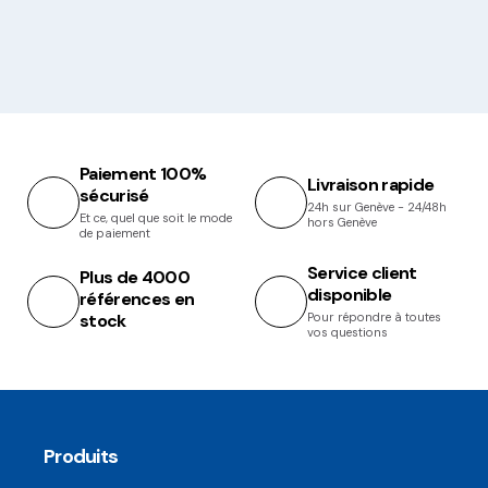
Paiement 100%
Livraison rapide
sécurisé
24h sur Genève - 24/48h
Et ce, quel que soit le mode
hors Genève
de paiement
Service client
Plus de 4000
disponible
références en
stock
Pour répondre à toutes
vos questions
Produits