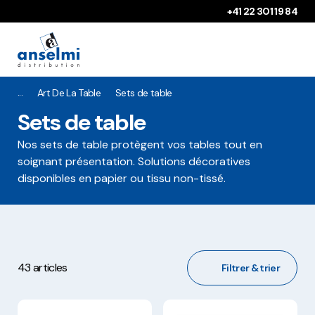
Aller au contenu
Aller à la navigation principale
+41 22 301 19 84
Art De La Table
Sets de table
Sets de table
Nos sets de table protègent vos tables tout en
soignant présentation. Solutions décoratives
disponibles en papier ou tissu non-tissé.
43 articles
Filtrer & trier