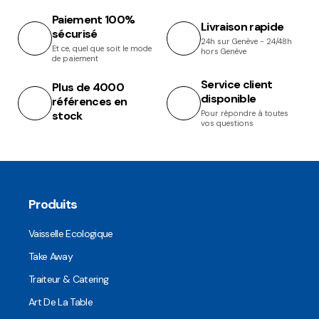
Paiement 100%
Livraison rapide
sécurisé
24h sur Genève - 24/48h
Et ce, quel que soit le mode
hors Genève
de paiement
Service client
Plus de 4000
disponible
références en
stock
Pour répondre à toutes
vos questions
Produits
Vaisselle Ecologique
Take Away
Traiteur & Catering
Art De La Table