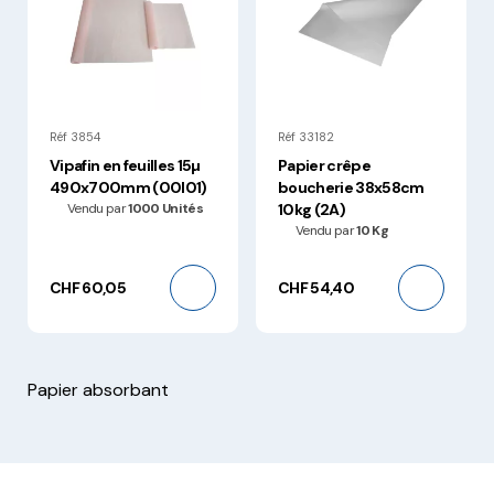
Réf 3854
Réf 33182
Vipafin en feuilles 15µ
Papier crêpe
490x700mm (00I01)
boucherie 38x58cm
Vendu par
1000 Unités
10kg (2A)
Vendu par
10 Kg
CHF 60,05
CHF 54,40
Papier absorbant