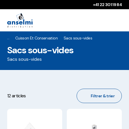
Aller au contenu
Aller à la navigation principale
+41 22 301 19 84
Cuisson Et Conservation
Sacs sous-vides
Sacs sous-vides
Sacs sous-vides
12 articles
Filtrer & trier