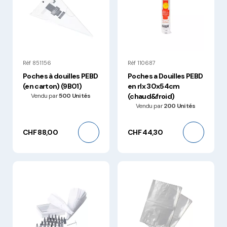
Réf 851156
Réf 110687
Poches à douilles PEBD
Poches a Douilles PEBD
(en carton) (9B01)
en rlx 30x54cm
Vendu par
500 Unités
(chaud&froid)
Vendu par
200 Unités
CHF 88,00
CHF 44,30