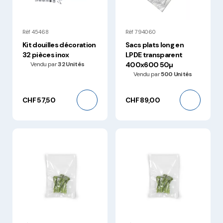
Réf 45468
Réf 794060
Kit douilles décoration
Sacs plats long en
32 pièces inox
LPDE transparent
Vendu par
32 Unités
400x600 50µ
Vendu par
500 Unités
CHF 57,50
CHF 89,00