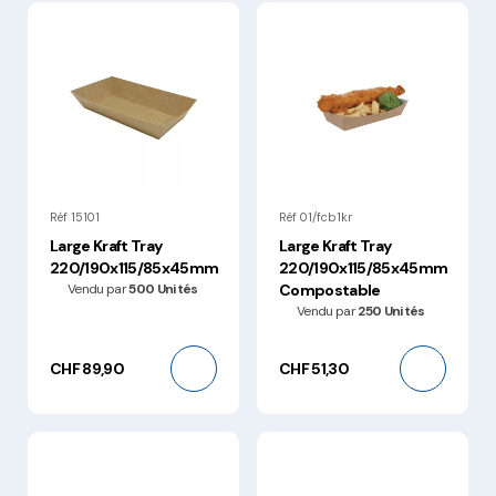
Réf 15101
Réf 01/fcb1kr
Large Kraft Tray
Large Kraft Tray
220/190x115/85x45mm
220/190x115/85x45mm
Vendu par
500 Unités
Compostable
Vendu par
250 Unités
CHF 89,90
CHF 51,30