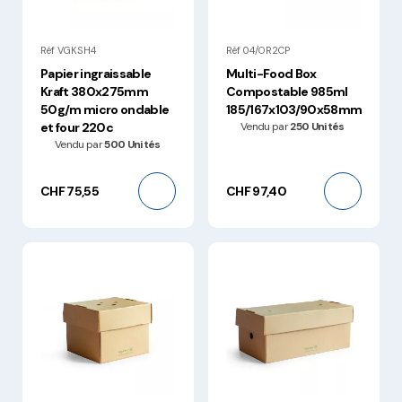
Réf VGKSH4
Réf 04/OR2CP
Papier ingraissable
Multi-Food Box
Kraft 380x275mm
Compostable 985ml
50g/m micro ondable
185/167x103/90x58mm
et four 220c
Vendu par
250 Unités
Vendu par
500 Unités
CHF 75,55
CHF 97,40