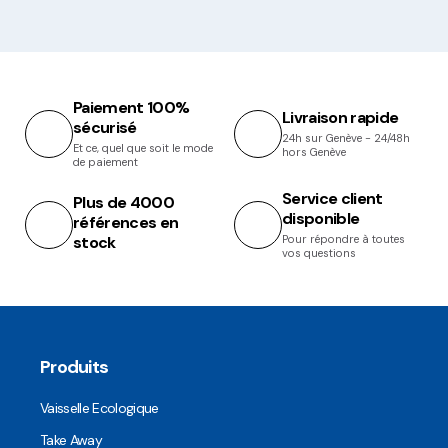
Paiement 100%
Livraison rapide
sécurisé
24h sur Genève - 24/48h
Et ce, quel que soit le mode
hors Genève
de paiement
Service client
Plus de 4000
disponible
références en
stock
Pour répondre à toutes
vos questions
Produits
Vaisselle Ecologique
Take Away