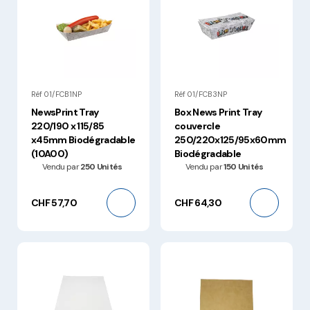
Réf 01/FCB1NP
Réf 01/FCB3NP
NewsPrint Tray
Box News Print Tray
220/190 x 115/85
couvercle
x45mm Biodégradable
250/220x125/95x60mm
(10A00)
Biodégradable
Vendu par
250 Unités
Vendu par
150 Unités
CHF 57,70
CHF 64,30