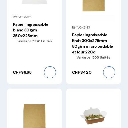
Réf VGGSH2
Papier ingraissable
Réf VGKSH3
blanc 30g/m
Papier ingraissable
350x225mm
Kraft 300x275mm
Vendu par
1920 Unités
50g/m micro ondable
et four 220c
Vendu par
500 Unités
CHF 96,65
CHF 34,20