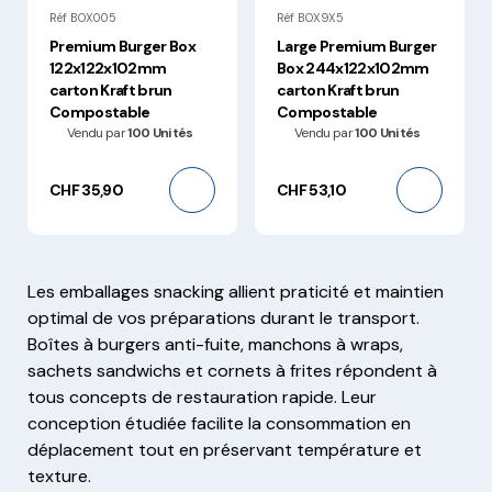
Réf BOX005
Réf BOX9X5
Premium Burger Box
Large Premium Burger
122x122x102mm
Box 244x122x102mm
carton Kraft brun
carton Kraft brun
Compostable
Compostable
Vendu par
100 Unités
Vendu par
100 Unités
CHF 35,90
CHF 53,10
Les emballages snacking allient praticité et maintien
optimal de vos préparations durant le transport.
Boîtes à burgers anti-fuite, manchons à wraps,
sachets sandwichs et cornets à frites répondent à
tous concepts de restauration rapide. Leur
conception étudiée facilite la consommation en
déplacement tout en préservant température et
texture.