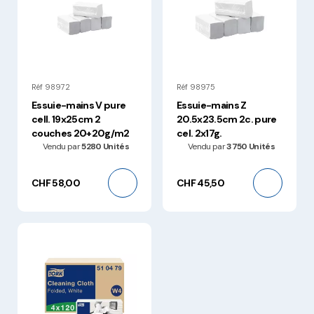
Réf 98972
Réf 98975
Essuie-mains V pure
Essuie-mains Z
cell. 19x25cm 2
20.5x23.5cm 2c. pure
couches 20+20g/m2
cel. 2x17g.
Vendu par
5280 Unités
Vendu par
3750 Unités
CHF 58,00
CHF 45,50