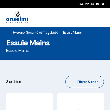
Aller au contenu
Aller à la navigation principale
+41 22 301 19 84
Hygiène, Sécurité et Traçabilité
Essuie Mains
Essuie Mains
Essuie Mains
3 articles
Filtrer & trier