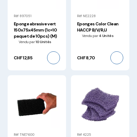
Réf 897051
Réf NE2228
Eponge abrasive vert
Eponges Color Clean
150x75x45mm (1c=10
HACCP B/V/R/J
paquet de 10pcs) (M)
Vendu par
4 Unités
Vendu par
10 Unités
CHF 12,85
CHF 8,70
Réf TNE7600
Réf 4225