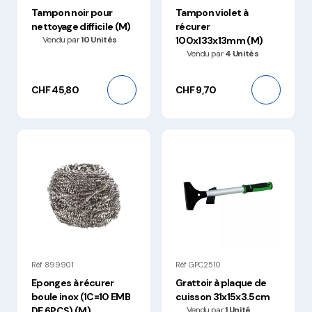
Tampon noir pour
Tampon violet à
nettoyage difficile (M)
récurer
Vendu par
10 Unités
100x133x13mm (M)
Vendu par
4 Unités
CHF 45,80
CHF 9,70
Réf 899901
Réf GPC2510
Eponges à récurer
Grattoir à plaque de
boule inox (1C=10 EMB
cuisson 31x15x3.5cm
DE 6PCS) (M)
Vendu par
1 Unité