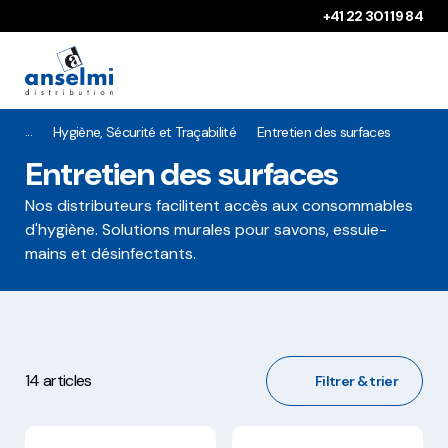
Aller au contenu
Aller à la navigation principale
+41 22 301 19 84
Hygiène, Sécurité et Traçabilité
Entretien des surfaces
Entretien des surfaces
Nos distributeurs facilitent accès aux consommables
d'hygiène. Solutions murales pour savons, essuie-
mains et désinfectants.
14 articles
Filtrer & trier