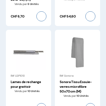
Vendu par
6 Unités
CHF 6,70
CHF 54,60
Réf LGP1010
Réf Sonora
Lames de rechange
Sonora Tissu Essuie-
pour grattoir
verres microfibre
Vendu par
10 Unités
50x70cm (M)
Vendu par
10 Unités