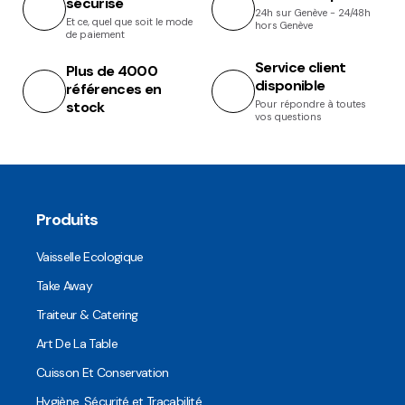
sécurisé
24h sur Genève - 24/48h
Et ce, quel que soit le mode
hors Genève
de paiement
Service client
Plus de 4000
disponible
références en
stock
Pour répondre à toutes
vos questions
Produits
Vaisselle Ecologique
Take Away
Traiteur & Catering
Art De La Table
Cuisson Et Conservation
Hygiène, Sécurité et Traçabilité