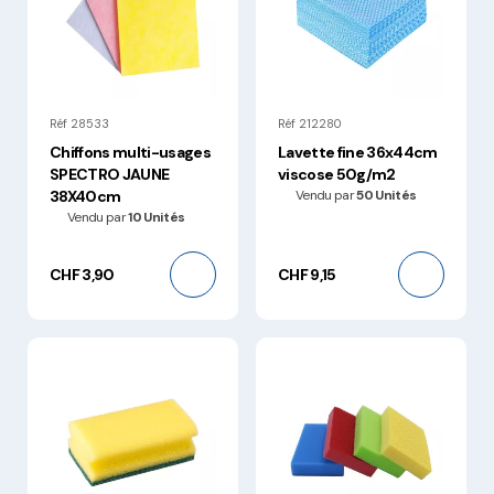
Réf 28533
Réf 212280
Chiffons multi-usages
Lavette fine 36x44cm
SPECTRO JAUNE
viscose 50g/m2
38X40cm
Vendu par
50 Unités
Vendu par
10 Unités
CHF 3,90
CHF 9,15