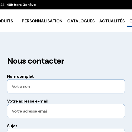
 / 24-48h hors Genève
ODUITS
PERSONNALISATION
CATALOGUES
ACTUALITÉS
Vaisselle Ecologique
Nous contacter
Take Away
Nom complet
Traiteur & Catering
Art De La Table
Votre adresse e-mail
Cuisson Et Conservation
Sujet