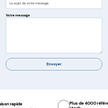
Hygiène, Sécurité et
Traçabilité
Votre message
Vaisselle Réutilisable
Noël
Envoyer
Plus de 4000 référ
aison rapide
stock