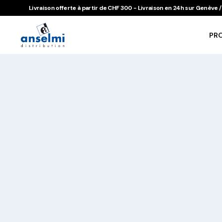
Aller au contenu
Aller à la navigation principale
Livraison offerte à partir de CHF 300 - Livraison en 24h sur Genève
PR