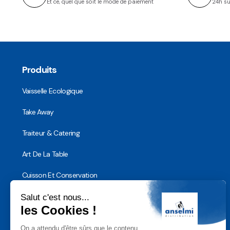
Et ce, quel que soit le mode de paiement
24h su
Produits
Vaisselle Ecologique
Take Away
Traiteur & Catering
Art De La Table
Cuisson Et Conservation
Hygiène, Sécurité et Traçabilité
Vaisselle Réutilisable