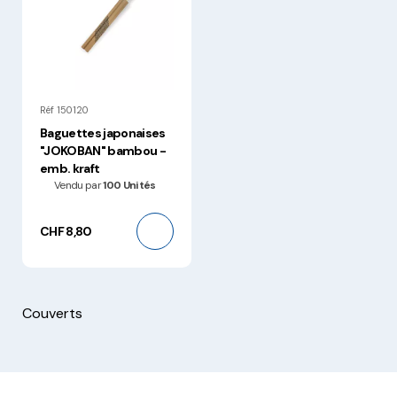
Réf 150120
Baguettes japonaises
"JOKOBAN" bambou -
emb. kraft
Vendu par
100 Unités
CHF 8,80
Couverts