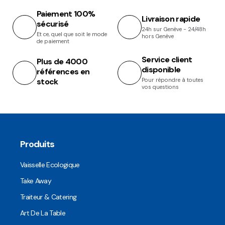
Paiement 100%
Livraison rapide
sécurisé
24h sur Genève - 24/48h
Et ce, quel que soit le mode
hors Genève
de paiement
Service client
Plus de 4000
disponible
références en
stock
Pour répondre à toutes
vos questions
Produits
Vaisselle Ecologique
Take Away
Traiteur & Catering
Art De La Table