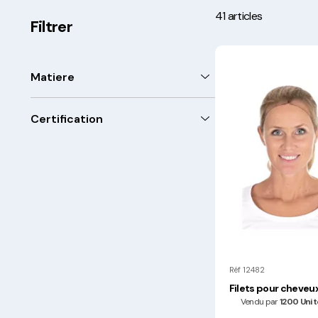
41 articles
Filtrer
Matiere
PE
Certification
PP
Contact Alimentaire
Origine Europe
Réf 12482
Filets pour cheveu
Vendu par
1200 Unit