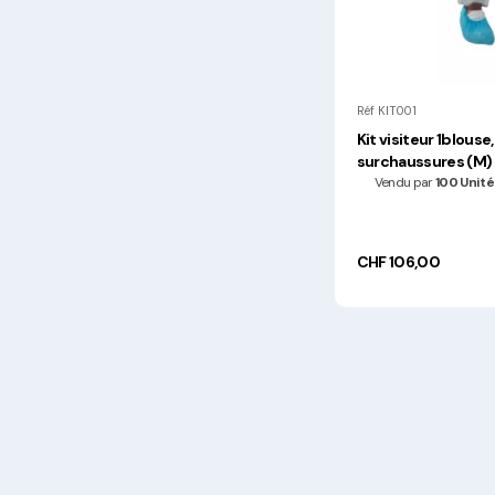
Réf KIT001
Kit visiteur 1blouse
surchaussures (M)
Vendu par
100 Unité
CHF 106,00