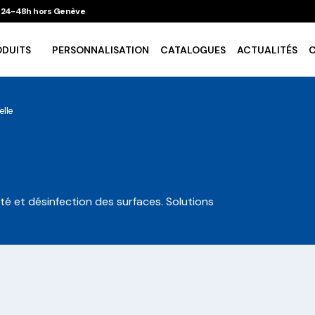
 / 24-48h hors Genève
ODUITS
PERSONNALISATION
CATALOGUES
ACTUALITÉS
lle
Vaisselle Ecologique
Take Away
té et désinfection des surfaces. Solutions
Traiteur & Catering
Art De La Table
Cuisson Et Conservation