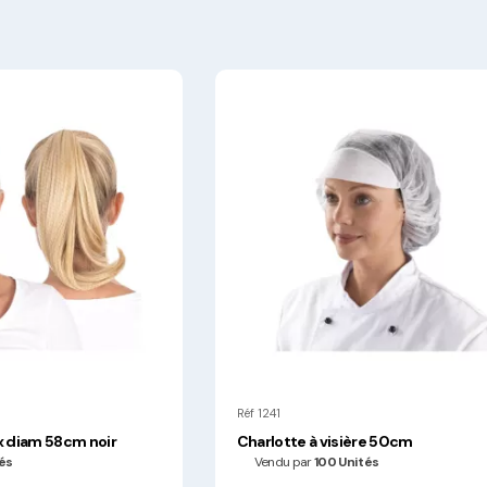
Hygiène, Sécurité et
Traçabilité
Vaisselle Réutilisable
Noël
Réf 1241
x diam 58cm noir
Charlotte à visière 50cm
és
Vendu par
100 Unités