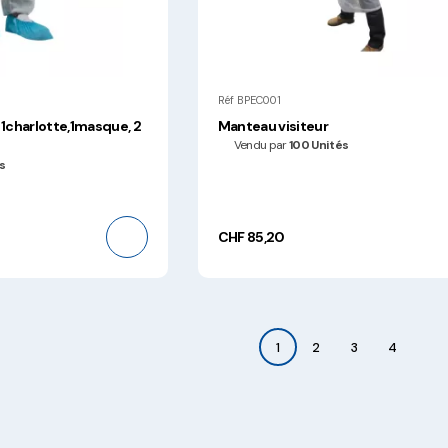
Réf BPEC001
, 1charlotte,1masque, 2
Manteau visiteur
Vendu par
100 Unités
s
CHF 85,20
1
2
3
4