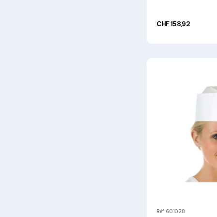
CHF 158,92
Réf 601028