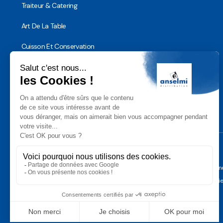
Traiteur & Catering
Art De La Table
Cuisson Et Conservation
Hygiène, Sécurité et Traçabilité
Vaisselle Réutilisable
Noël
Conditions Géné
Gérer les cooki
Anselmi Décoration
Découvrez notre assortiment de
décorations professionnelles pour