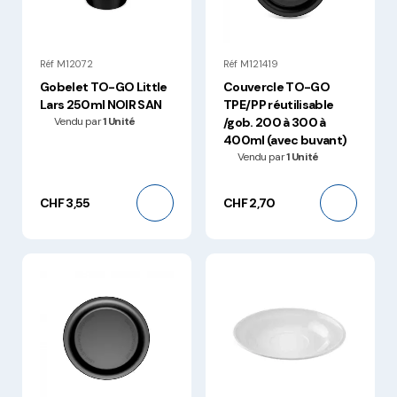
Réf M12072
Réf M121419
Gobelet TO-GO Little
Couvercle TO-GO
Lars 250ml NOIR SAN
TPE/PP réutilisable
Vendu par
1 Unité
/gob. 200 à 300 à
400ml (avec buvant)
Vendu par
1 Unité
CHF 3,55
CHF 2,70