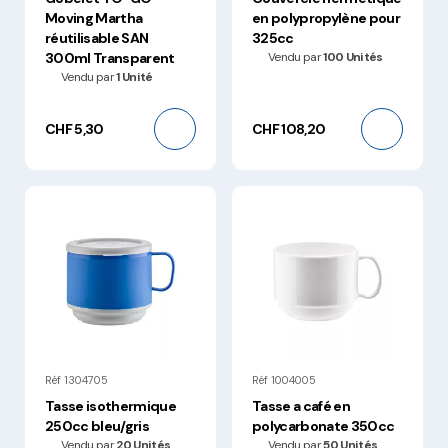
Moving Martha
en polypropylène pour
réutilisable SAN
325cc
300ml Transparent
Vendu par
100 Unités
Vendu par
1 Unité
CHF 5,30
CHF 108,20
Réf 1304705
Réf 1004005
Tasse isothermique
Tasse a café en
250cc bleu/gris
polycarbonate 350cc
Vendu par
20 Unités
Vendu par
50 Unités