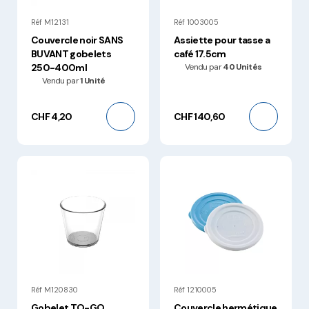
Réf M12131
Réf 1003005
Couvercle noir SANS
Assiette pour tasse a
BUVANT gobelets
café 17.5cm
250-400ml
Vendu par
40 Unités
Vendu par
1 Unité
CHF 4,20
CHF 140,60
Réf M120830
Réf 1210005
Gobelet TO-GO
Couvercle hermétique