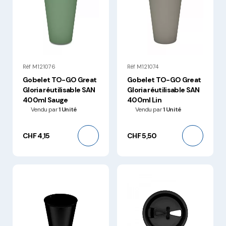
Réf M121076
Réf M121074
Gobelet TO-GO Great
Gobelet TO-GO Great
Gloria réutilisable SAN
Gloria réutilisable SAN
400ml Sauge
400ml Lin
Vendu par
1 Unité
Vendu par
1 Unité
CHF 4,15
CHF 5,50