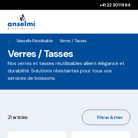
Aller au contenu
Aller à la navigation principale
+41 22 301 19 84
Vaisselle Réutilisable
Verres / Tasses
Verres / Tasses
Nos verres et tasses réutilisables allient élégance et
durabilité. Solutions résistantes pour tous vos
services de boissons.
21 articles
Filtrer & trier