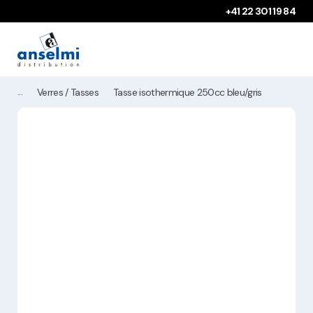
Aller au contenu
Aller à la navigation principale
+41 22 301 19 84
Verres / Tasses
Tasse isothermique 250cc bleu/gris