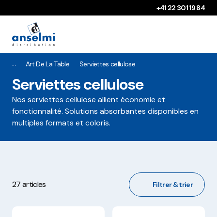
Aller au contenu
Aller à la navigation principale
+41 22 301 19 84
Art De La Table
Serviettes cellulose
Serviettes cellulose
Nos serviettes cellulose allient économie et
fonctionnalité. Solutions absorbantes disponibles en
multiples formats et coloris.
27 articles
Filtrer & trier