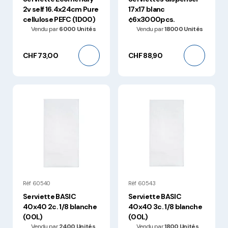
2v self 16.4x24cm Pure
17x17 blanc
cellulose PEFC (1D00)
¢6x3000pcs.
Vendu par
6000 Unités
Vendu par
18000 Unités
CHF 73,00
CHF 88,90
Réf 60540
Réf 60543
Serviette BASIC
Serviette BASIC
40x40 2c. 1/8 blanche
40x40 3c. 1/8 blanche
(00L)
(00L)
Vendu par
2400 Unités
Vendu par
1800 Unités