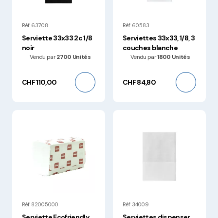
Réf 63708
Réf 60583
Serviette 33x33 2c 1/8
Serviettes 33x33, 1/8, 3
noir
couches blanche
Vendu par
2700 Unités
Vendu par
1800 Unités
CHF 110,00
CHF 84,80
Réf 82005000
Réf 34009
Serviette Ecofriendly
Serviettes dispenser