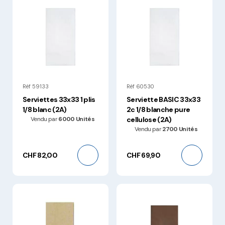
Réf 59133
Réf 60530
Serviettes 33x33 1 plis
Serviette BASIC 33x33
1/8 blanc (2A)
2c 1/8 blanche pure
Vendu par
6000 Unités
cellulose (2A)
Vendu par
2700 Unités
CHF 82,00
CHF 69,90