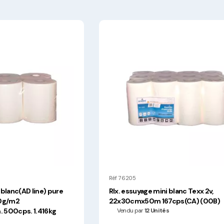
Hygiène, Sécurité et
Traçabilité
Vaisselle Réutilisable
Noël
Réf 76205
blanc(AD line) pure
Rlx. essuyage mini blanc Texx 2v,
20g/m2
22x30cmx50m 167cps(CA) (00B)
 500cps. 1.416kg
Vendu par
12 Unités