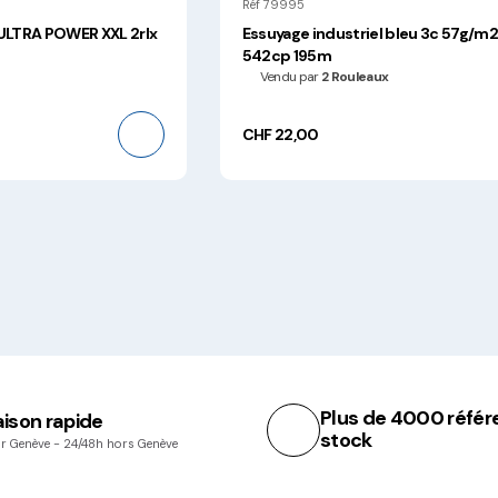
Réf 79995
 ULTRA POWER XXL 2rlx
Essuyage industriel bleu 3c 57g/m
542cp 195m
Vendu par
2 Rouleaux
CHF 22,00
Plus de 4000 référ
aison rapide
stock
r Genève - 24/48h hors Genève