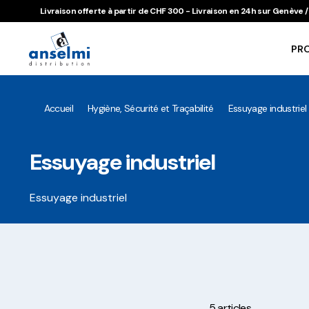
Aller au contenu
Aller à la navigation principale
Livraison offerte à partir de CHF 300 - Livraison en 24h sur Genève
PR
Accueil
Hygiène, Sécurité et Traçabilité
Essuyage industriel
Essuyage industriel
Essuyage industriel
5 articles