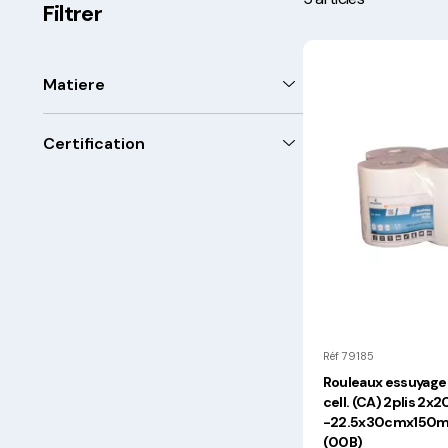
Filtrer
Matiere
Certification
Contact Alimentaire
FSC
Origine Europe
Réf 79185
Rouleaux essuyage 
cell. (CA) 2plis 2x
-22.5x30cmx150m.
(00B)