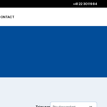
+41 22 301 19 84
CONTACT
Gobelets à boissons
chaudes 100%
compostables !
Saladiers krafts fabriqués
en Europe
Trier par