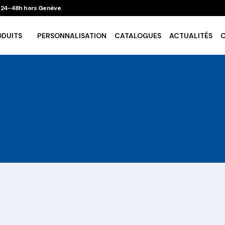
 / 24-48h hors Genève
ODUITS
PERSONNALISATION
CATALOGUES
ACTUALITÉS
Vaisselle Ecologique
Take Away
Traiteur & Catering
Art De La Table
Cuisson Et Conservation