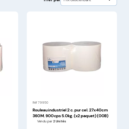
Réf 79950
Rouleau industriel 2 c. pur cel. 27x40cm
360M. 900cps 5.0kg. (x2 paquet) (00B)
Vendu par
2 Unités