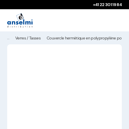
Aller au contenu
Aller à la navigation principale
+41 22 301 19 84
Verres / Tasses
Couvercle hermétique en polypropylène pour 