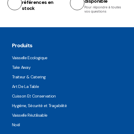
disponible
références en
stock
Pour répondre à toutes
vos questions
Produits
Vaisselle Ecologique
Take Away
Traiteur & Catering
Art De La Table
Cuisson Et Conservation
Hygiène, Sécurité et Traçabilité
Vaisselle Réutilisable
Noël