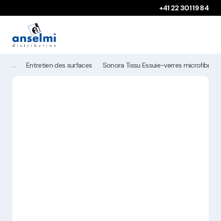
Aller au contenu
Aller à la navigation principale
+41 22 301 19 84
Entretien des surfaces
Sonora Tissu Essuie-verres microfibre