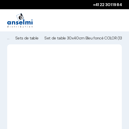
Aller au contenu
Aller à la navigation principale
+41 22 301 19 84
Sets de table
Set de table 30x40cm Bleu foncé COLOR (13B02