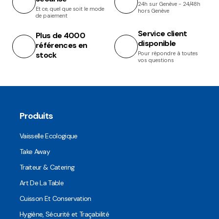
24h sur Genève - 24/48h
Et ce, quel que soit le mode
hors Genève
de paiement
Service client
Plus de 4000
disponible
références en
stock
Pour répondre à toutes
vos questions
Produits
Vaisselle Ecologique
Take Away
Traiteur & Catering
Art De La Table
Cuisson Et Conservation
Hygiène, Sécurité et Traçabilité