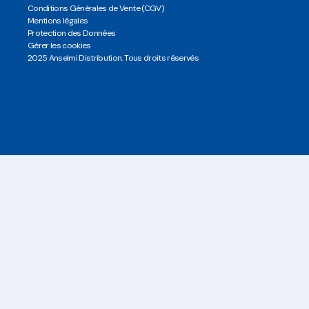
Conditions Générales de Vente (CGV)
Mentions légales
Protection des Données
Gérer les cookies
2025 Anselmi Distribution. Tous droits réservés