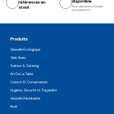
disponible
références en
stock
Pour répondre à toutes
vos questions
Produits
Vaisselle Ecologique
Take Away
Traiteur & Catering
Art De La Table
Cuisson Et Conservation
Hygiène, Sécurité et Traçabilité
Vaisselle Réutilisable
Noël