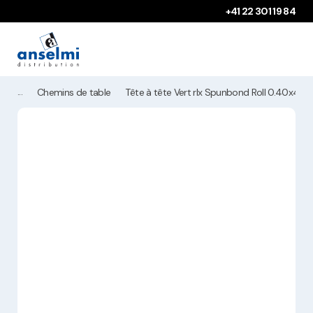
Aller au contenu
Aller à la navigation principale
+41 22 301 19 84
Chemins de table
Tête à tête Vert rlx Spunbond Roll 0.40x48