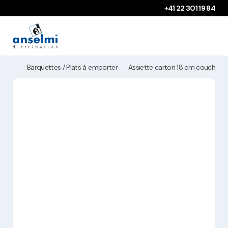
Aller au contenu
Aller à la navigation principale
+41 22 301 19 84
Barquettes / Plats à emporter
Assiette carton 18 cm couche P