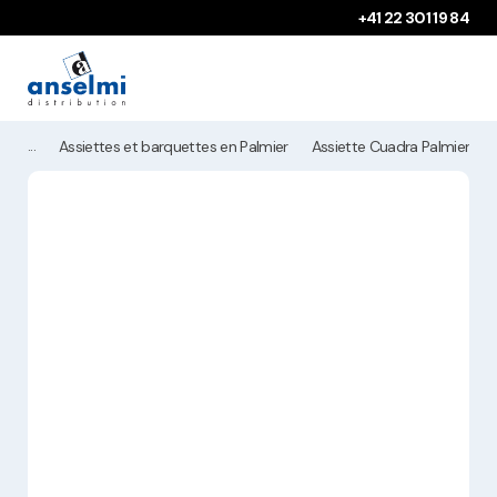
Aller au contenu
Aller à la navigation principale
+41 22 301 19 84
Assiettes et barquettes en Palmier
Assiette Cuadra Palmier 12x