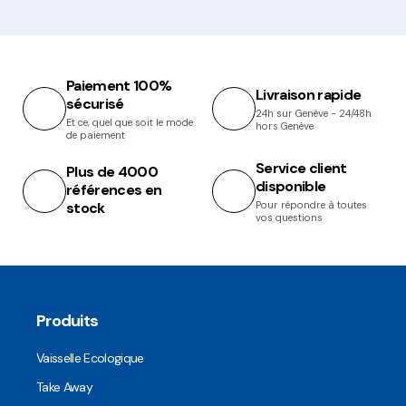
Paiement 100%
Livraison rapide
sécurisé
24h sur Genève - 24/48h
Et ce, quel que soit le mode
hors Genève
de paiement
Service client
Plus de 4000
disponible
références en
stock
Pour répondre à toutes
vos questions
Produits
Vaisselle Ecologique
Take Away