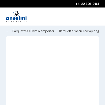
Aller au contenu
Aller à la navigation principale
+41 22 301 19 84
Barquettes / Plats à emporter
Barquette menu 1 comp bagass