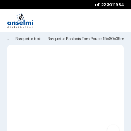
Aller au contenu
Aller à la navigation principale
+41 22 301 19 84
Barquette bois
Barquette Panibois Tom Pouce 115x60x35mm+pa