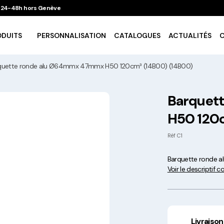
 / 24-48h hors Genève
ODUITS
PERSONNALISATION
CATALOGUES
ACTUALITÉS
quette ronde alu Ø64mmx 47mmx H50 120cm³ (14B00) (14B00)
Vaisselle Ecologique
Barquet
H50 120c
Take Away
Réf
C1
Traiteur & Catering
Barquette ronde 
Voir le descriptif 
Art De La Table
Cuisson Et Conservation
Livraison