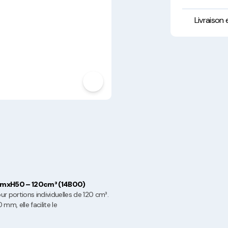
Hygiène, Sécurité et
Traçabilité
Livraison
Vaisselle Réutilisable
Noël
mxH50 – 120cm³ (14B00)
r portions individuelles de 120 cm³.
m, elle facilite le