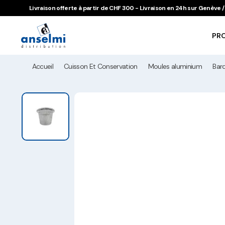
Aller au contenu
Aller à la navigation principale
Livraison offerte à partir de CHF 300 - Livraison en 24h sur Genève
PR
Accueil
Cuisson Et Conservation
Moules aluminium
Bar