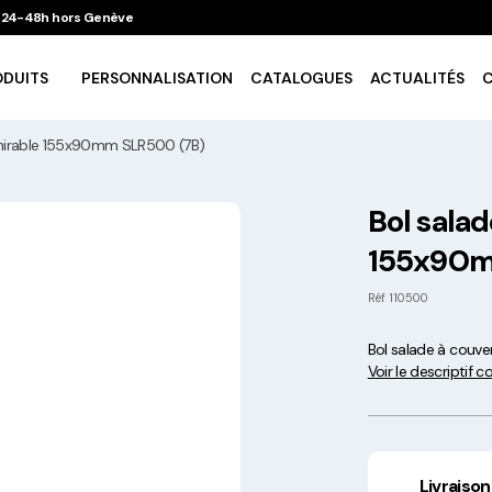
 / 24-48h hors Genève
ODUITS
PERSONNALISATION
CATALOGUES
ACTUALITÉS
chirable 155x90mm SLR500 (7B)
Vaisselle Ecologique
Bol salad
155x90m
Take Away
Réf
110500
Traiteur & Catering
Bol salade à couv
Voir le descriptif 
Art De La Table
Cuisson Et Conservation
Livraison