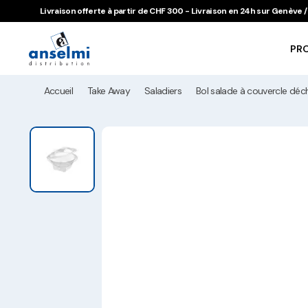
Aller au contenu
Aller à la navigation principale
Livraison offerte à partir de CHF 300 - Livraison en 24h sur Genève
PR
Accueil
Take Away
Saladiers
Bol salade à couvercle dé