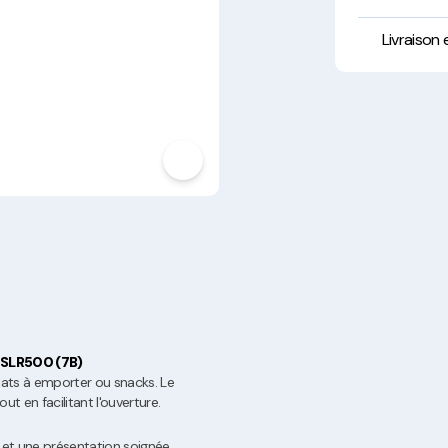
Hygiène, Sécurité et
Traçabilité
Livraison
Vaisselle Réutilisable
Noël
 SLR500 (7B)
ats à emporter ou snacks. Le
t en facilitant l'ouverture.
 et une présentation soignée,