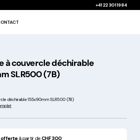
+41 22 301 19 84
CONTACT
e à couvercle déchirable
Gobelets à boissons
chaudes 100%
m SLR500 (7B)
compostables !
ercle déchirable 155x90mm SLR500 (7B)
complet
Saladiers krafts fabriqués
en Europe
 offerte
à partir de
CHF 300