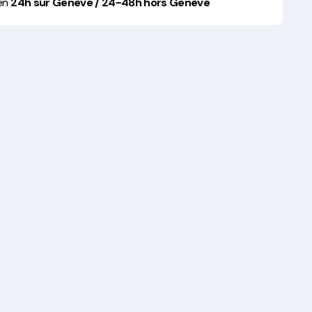
 en
24h sur Genève / 24-48h hors Genève