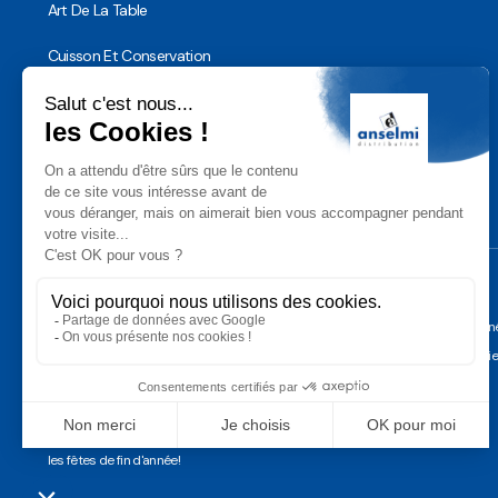
Art De La Table
Cuisson Et Conservation
Hygiène, Sécurité et Traçabilité
Vaisselle Réutilisable
Noël
Conditions Géné
Gérer les cooki
Anselmi Décoration
Découvrez notre assortiment de
décorations professionnelles pour
les fêtes de fin d'année!