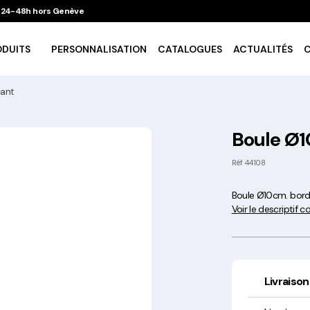
 / 24-48h hors Genève
ODUITS
PERSONNALISATION
CATALOGUES
ACTUALITÉS
lant
Vaisselle Ecologique
Boule Ø1
Take Away
Réf
44108
Boule Ø10cm. borde
Traiteur & Catering
Voir le descriptif 
Art De La Table
Cuisson Et Conservation
Livraison