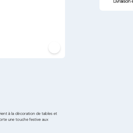
Hygiène, Sécurité et
Livraison
Traçabilité
Vaisselle Réutilisable
Noël
ent à la décoration de tables et
porte une touche festive aux