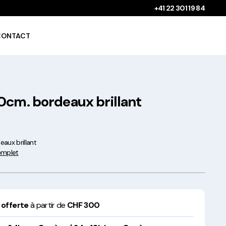
+41 22 301 19 84
CONTACT
0cm. bordeaux brillant
Gobelets à boissons
chaudes 100%
compostables !
aux brillant
complet
Saladiers krafts fabriqués
 offerte
à partir de
CHF 300
en Europe