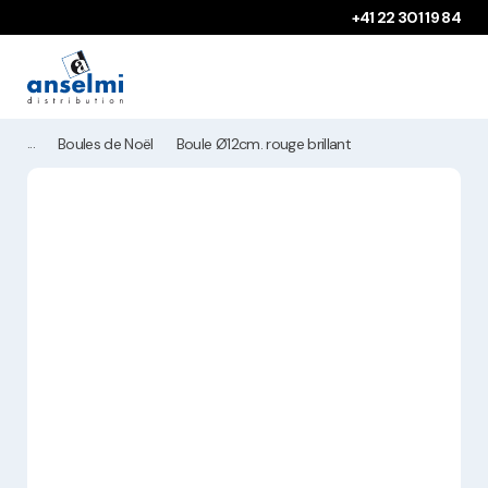
Aller au contenu
Aller à la navigation principale
+41 22 301 19 84
Boules de Noël
Boule Ø12cm. rouge brillant