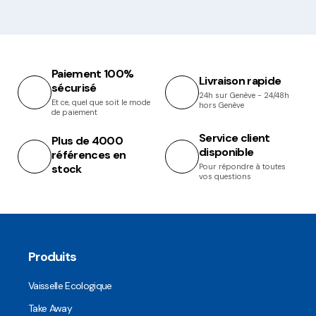
Paiement 100%
Livraison rapide
sécurisé
24h sur Genève - 24/48h
Et ce, quel que soit le mode
hors Genève
de paiement
Service client
Plus de 4000
disponible
références en
stock
Pour répondre à toutes
vos questions
Produits
Vaisselle Ecologique
Take Away