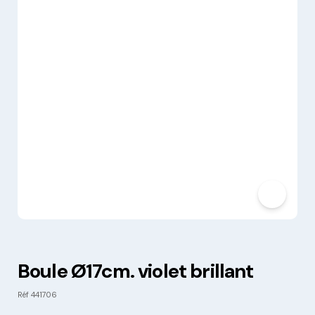
Boule Ø17cm. violet brillant
Réf
441706