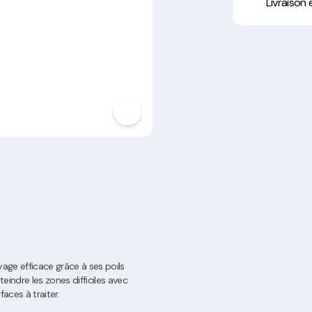
Hygiène, Sécurité et
Livraison
Traçabilité
Vaisselle Réutilisable
Noël
age efficace grâce à ses poils
ndre les zones difficiles avec
faces à traiter.