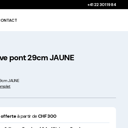
+41 22 301 19 84
CONTACT
ave pont 29cm JAUNE
Gobelets à boissons
chaudes 100%
compostables !
 29cm JAUNE
complet
Saladiers krafts fabriqués
 offerte
à partir de
CHF 300
en Europe