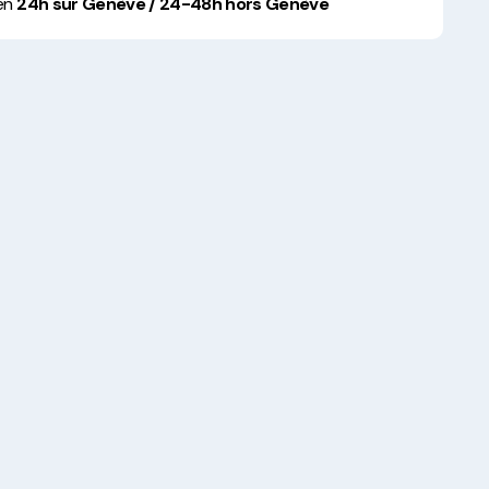
 en
24h sur Genève / 24-48h hors Genève