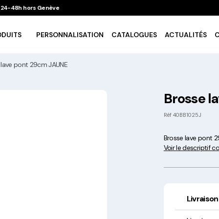
 / 24-48h hors Genève
ODUITS
PERSONNALISATION
CATALOGUES
ACTUALITÉS
 lave pont 29cm JAUNE
Vaisselle Ecologique
Brosse l
Take Away
Réf
40BB1025J
Brosse lave pont
Traiteur & Catering
Voir le descriptif 
Art De La Table
Cuisson Et Conservation
Livraison