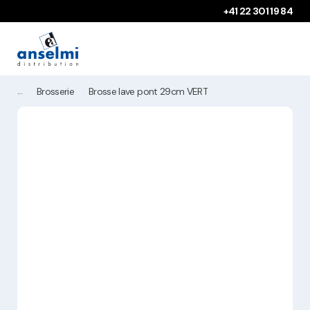
Aller au contenu
Aller à la navigation principale
+41 22 301 19 84
Brosserie
Brosse lave pont 29cm VERT