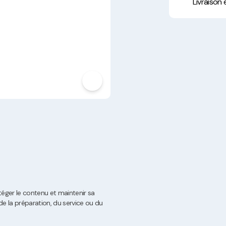
Hygiène, Sécurité et
Livraison
Traçabilité
Vaisselle Réutilisable
Noël
téger le contenu et maintenir sa
 de la préparation, du service ou du