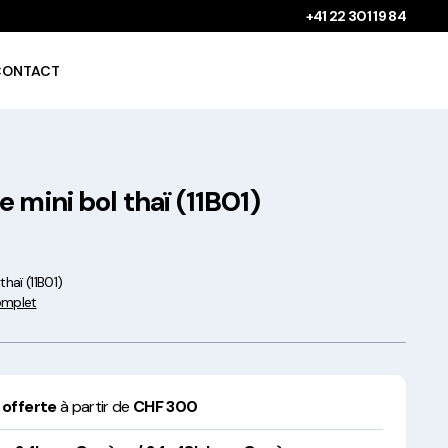
+41 22 301 19 84
CONTACT
 mini bol thaï (11B01)
Gobelets à boissons
chaudes 100%
compostables !
thaï (11B01)
complet
Saladiers krafts fabriqués
 offerte
à partir de
CHF 300
en Europe