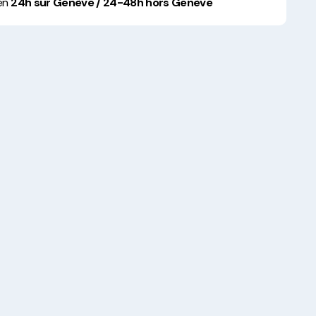
 en
24h sur Genève / 24-48h hors Genève