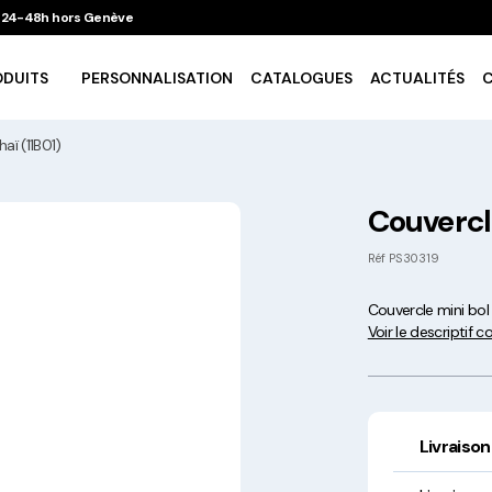
 / 24-48h hors Genève
ODUITS
PERSONNALISATION
CATALOGUES
ACTUALITÉS
aï (11B01)
Vaisselle Ecologique
Couvercle
Take Away
Réf
PS30319
Couvercle mini bol 
Traiteur & Catering
Voir le descriptif 
Art De La Table
Cuisson Et Conservation
Livraison