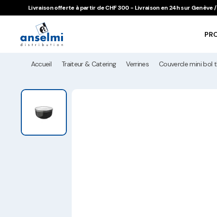
Aller au contenu
Aller à la navigation principale
Livraison offerte à partir de CHF 300 - Livraison en 24h sur Genève
PR
Accueil
Traiteur & Catering
Verrines
Couvercle mini bol th