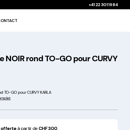
+41 22 301 19 84
CONTACT
le NOIR rond TO-GO pour CURVY
Gobelets à boissons
chaudes 100%
compostables !
ond TO-GO pour CURVY KARLA
complet
Saladiers krafts fabriqués
en Europe
 offerte
à partir de
CHF 300