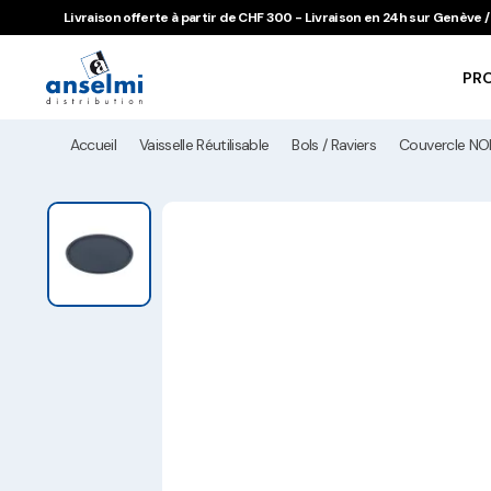
Aller au contenu
Aller à la navigation principale
Livraison offerte à partir de CHF 300 - Livraison en 24h sur Genève
PR
Accueil
Vaisselle Réutilisable
Bols / Raviers
Couvercle NO