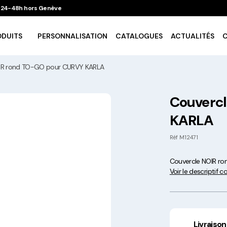
 / 24-48h hors Genève
ODUITS
PERSONNALISATION
CATALOGUES
ACTUALITÉS
IR rond TO-GO pour CURVY KARLA
Vaisselle Ecologique
Couverc
KARLA
Take Away
Réf
M12471
Traiteur & Catering
Couvercle NOIR r
Voir le descriptif 
Art De La Table
Cuisson Et Conservation
Livraison