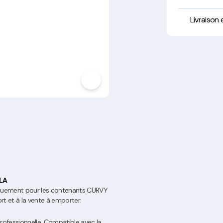
Hygiène, Sécurité et
Traçabilité
Livraison
Vaisselle Réutilisable
Noël
LA
iquement pour les contenants CURVY
rt et à la vente à emporter.
rofessionnelle. Compatible avec la