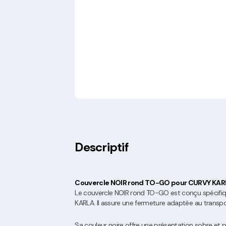
Descriptif
Couvercle NOIR rond TO-GO pour CURVY KAR
Le couvercle NOIR rond TO-GO est conçu spécif
KARLA. Il assure une fermeture adaptée au transpo
Sa couleur noire offre une présentation sobre et p