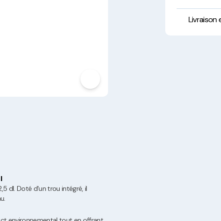
Hygiène, Sécurité et
Traçabilité
Livraison
Vaisselle Réutilisable
Noël
l
 dl. Doté d'un trou intégré, il
u.
act environnemental tout en offrant