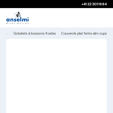
Aller au contenu
Aller à la navigation principale
+41 22 301 19 84
Gobelets à boissons froides
Couvercle plat fente slim cups 7