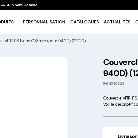
 / 24-48h hors Genève
ODUITS
PERSONNALISATION
CATALOGUES
ACTUALITÉS
le VITRI PS blanc Ø73mm (pour 940D) (12D20)
Vaisselle Ecologique
Couvercl
940D) (1
Take Away
Réf
4030624
Traiteur & Catering
Couvercle VITRI P
Voir le descriptif 
Art De La Table
Cuisson Et Conservation
Livraison