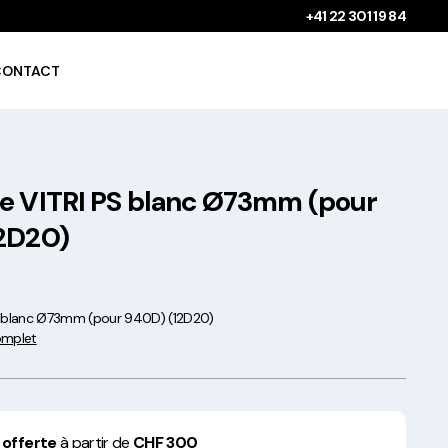
+41 22 301 19 84
CONTACT
e VITRI PS blanc Ø73mm (pour
Gobelets à boissons
chaudes 100%
2D20)
compostables !
S blanc Ø73mm (pour 940D) (12D20)
complet
Saladiers krafts fabriqués
en Europe
 offerte
à partir de
CHF 300