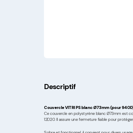
Descriptif
Couvercle VITRI PS blanc Ø73mm (pour 940D
Ce couvercle en polystyrène blanc Ø73mm est c
12D20. Il assure une fermeture fiable pour protéger
Sobre et fonctionnel, il convient pour divers usage