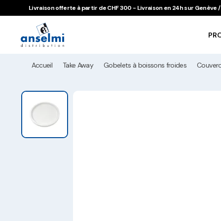
Aller au contenu
Aller à la navigation principale
Livraison offerte à partir de CHF 300 - Livraison en 24h sur Genève
PR
Accueil
Take Away
Gobelets à boissons froides
Couverc