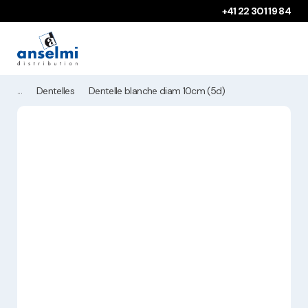
Aller au contenu
Aller à la navigation principale
+41 22 301 19 84
Dentelles
Dentelle blanche diam 10cm (5d)