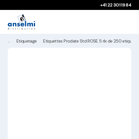
Aller au contenu
Aller à la navigation principale
+41 22 301 19 84
Etiquetage
Etiquettes Prodate Std ROSE 5 rlx de 250 etiquett