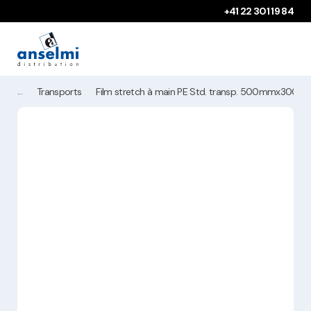
Aller au contenu
Aller à la navigation principale
+41 22 301 19 84
Transports
Film stretch à main PE Std. transp. 500mmx300m,