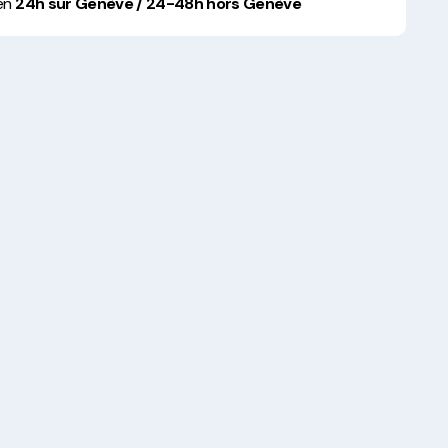
 en
24h sur Genève / 24-48h hors Genève