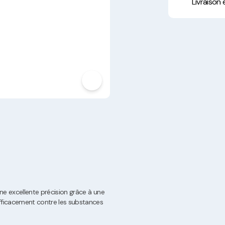
Hygiène, Sécurité et
Livraison
Traçabilité
Vaisselle Réutilisable
Noël
 une excellente précision grâce à une
 efficacement contre les substances