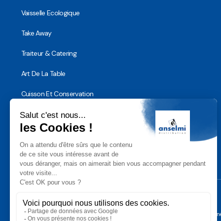
Vaisselle Ecologique
Take Away
Traiteur & Catering
Art De La Table
Cuisson Et Conservation
Hygiène, Sécurité et Traçabilité
Vaisselle Réutilisable
Noël
Conditions Géné