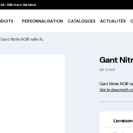
 / 24-48h hors Genève
ODUITS
PERSONNALISATION
CATALOGUES
ACTUALITÉS
Gant Nitrile NOIR taille XL
Vaisselle Ecologique
Gant Nitr
Take Away
Réf
27008
Gant Nitrile NOIR tai
Traiteur & Catering
Voir le descriptif 
Art De La Table
Cuisson Et Conservation
Livraison