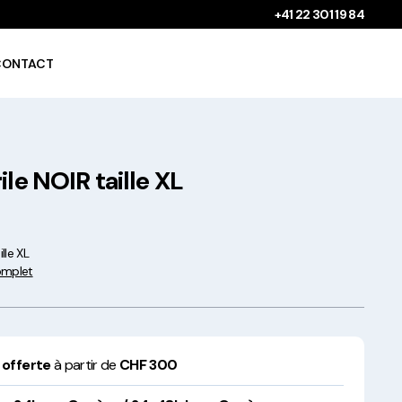
+41 22 301 19 84
CONTACT
ile NOIR taille XL
Gobelets à boissons
chaudes 100%
compostables !
lle XL
complet
Saladiers krafts fabriqués
 offerte
à partir de
CHF 300
en Europe