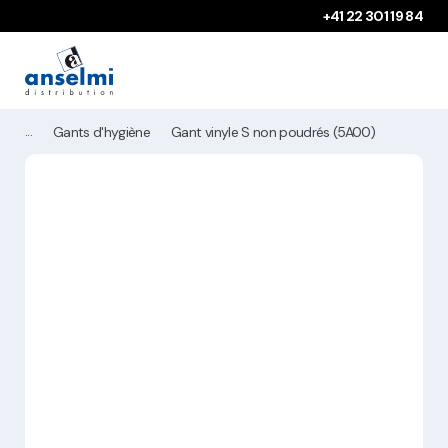
Aller au contenu
Aller à la navigation principale
+41 22 301 19 84
Gants d'hygiène
Gant vinyle S non poudrés (5A00)