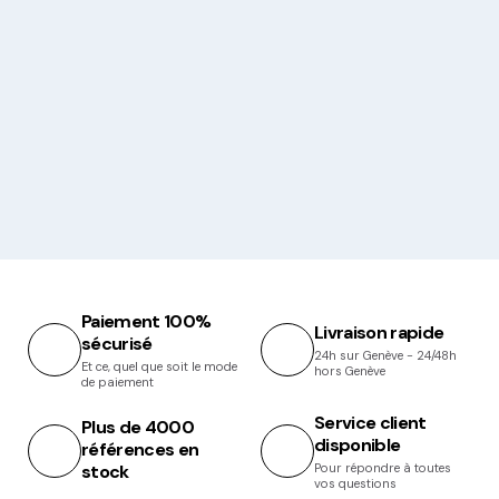
Paiement 100%
Livraison rapide
sécurisé
24h sur Genève - 24/48h
Et ce, quel que soit le mode
hors Genève
de paiement
Service client
Plus de 4000
disponible
références en
stock
Pour répondre à toutes
vos questions