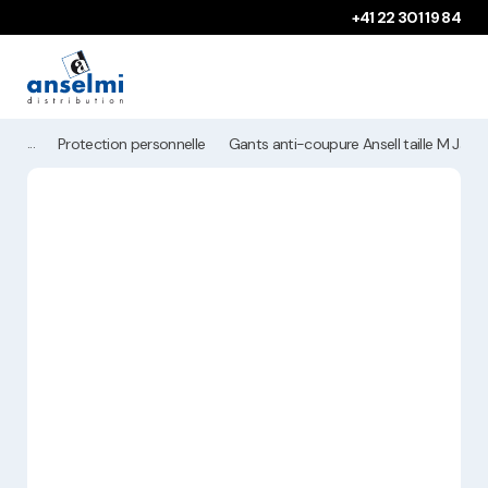
Aller au contenu
Aller à la navigation principale
+41 22 301 19 84
Protection personnelle
Gants anti-coupure Ansell taille M Jaun