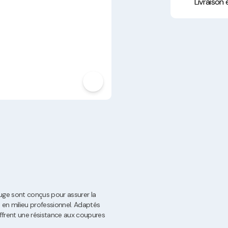
Hygiène, Sécurité et
Livraison
Traçabilité
Vaisselle Réutilisable
Noël
rouge sont conçus pour assurer la
en milieu professionnel. Adaptés
 offrent une résistance aux coupures