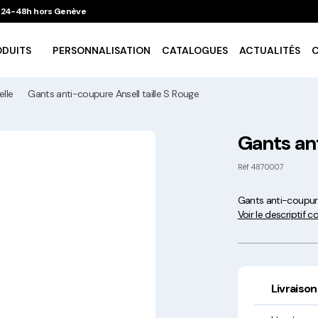
 / 24-48h hors Genève
ODUITS
PERSONNALISATION
CATALOGUES
ACTUALITÉS
lle
Gants anti-coupure Ansell taille S Rouge
Vaisselle Ecologique
Gants ant
Take Away
Réf
4870007
Gants anti-coupure
Traiteur & Catering
Voir le descriptif 
Art De La Table
Cuisson Et Conservation
Livraison