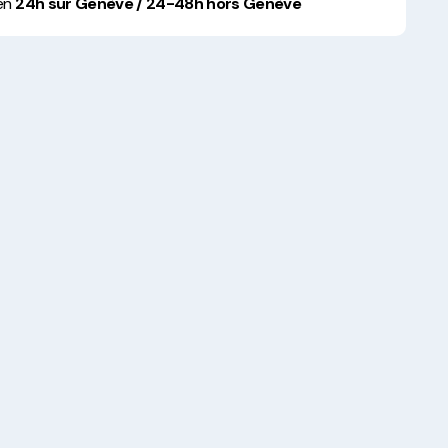
 en
24h sur Genève / 24-48h hors Genève