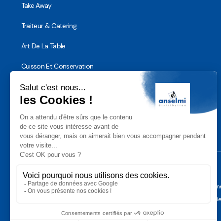
Take Away
Traiteur & Catering
Art De La Table
Cuisson Et Conservation
Hygiène, Sécurité et Traçabilité
Vaisselle Réutilisable
Noël
Conditions Géné
Gérer les cooki
Anselmi Décoration