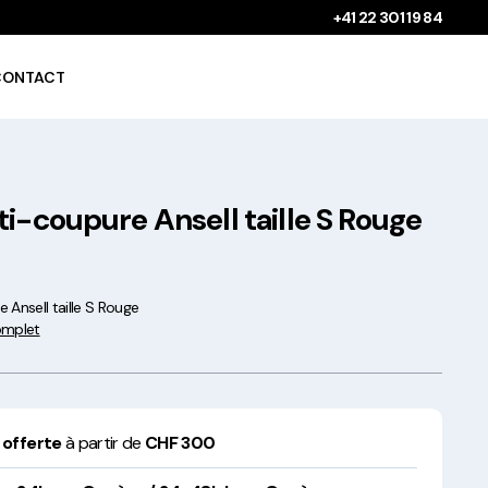
+41 22 301 19 84
CONTACT
i-coupure Ansell taille S Rouge
Gobelets à boissons
chaudes 100%
compostables !
 Ansell taille S Rouge
complet
Saladiers krafts fabriqués
 offerte
à partir de
CHF 300
en Europe