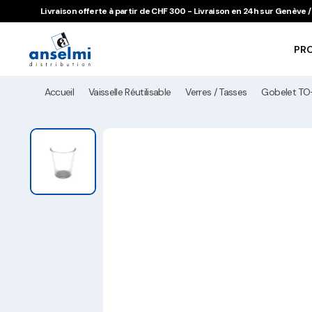
Aller au contenu
Aller à la navigation principale
Livraison offerte à partir de CHF 300 - Livraison en 24h sur Genève
PR
Accueil
Vaisselle Réutilisable
Verres / Tasses
Gobelet TO-