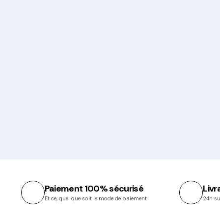
Paiement 100% sécurisé
Livr
Et ce, quel que soit le mode de paiement
24h su