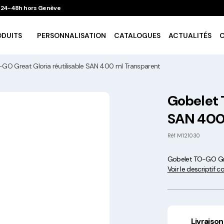
 / 24-48h hors Genève
ODUITS
PERSONNALISATION
CATALOGUES
ACTUALITÉS
GO Great Gloria réutilisable SAN 400 ml Transparent
Vaisselle Ecologique
Gobelet 
SAN 400
Take Away
Réf
M121030
Traiteur & Catering
Gobelet TO-GO Gre
Voir le descriptif 
Art De La Table
Cuisson Et Conservation
Livraison