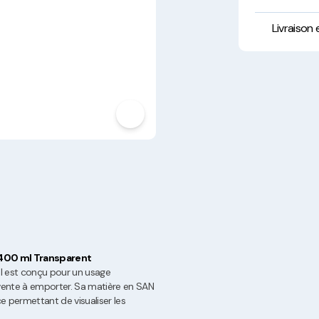
Hygiène, Sécurité et
Traçabilité
Livraison
Vaisselle Réutilisable
Noël
 400 ml Transparent
 est conçu pour un usage
e vente à emporter. Sa matière en SAN
e permettant de visualiser les