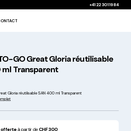
+41 22 301 19 84
CONTACT
TO-GO Great Gloria réutilisable
Gobelets à boissons
chaudes 100%
 ml Transparent
compostables !
at Gloria réutilisable SAN 400 ml Transparent
complet
Saladiers krafts fabriqués
en Europe
 offerte
à partir de
CHF 300