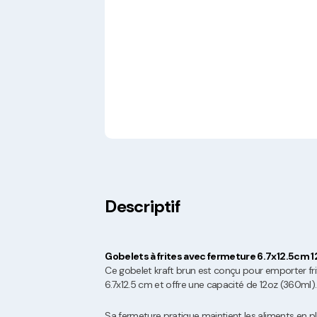
Descriptif
Gobelets à frites avec fermeture 6.7x12.5cm 1
Ce gobelet kraft brun est conçu pour emporter fr
6.7x12.5 cm et offre une capacité de 12oz (360ml).
Sa fermeture pratique maintient les aliments en pla