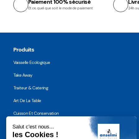
Paiement 100% sécurisé
Livr
Et ce, quel que soit le mode de paiement
24h su
Produits
Vaisselle Ecologique
Take Away
Traiteur & Catering
Art De La Table
Cuisson Et Conservation
Hygiène, Sécurité et Traçabilité
Vaisselle Réutilisable