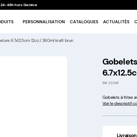
 / 24-48h hors Genève
ODUITS
PERSONNALISATION
CATALOGUES
ACTUALITÉS
eture 6.7x12.5cm 12oz / 360ml kraft brun
Vaisselle Ecologique
Gobelets 
6.7x12.5
Take Away
Réf
23348
Traiteur & Catering
Gobelets à frites 
Voir le descriptif 
Art De La Table
Cuisson Et Conservation
Livraison