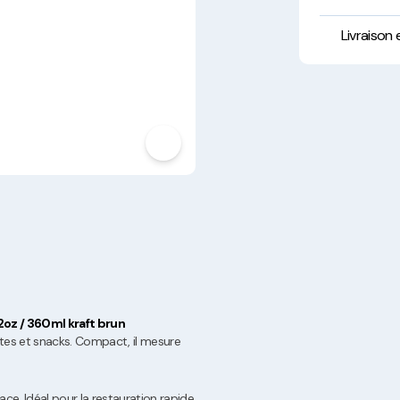
Hygiène, Sécurité et
Traçabilité
Livraison
Vaisselle Réutilisable
Noël
2oz / 360ml kraft brun
ites et snacks. Compact, il mesure
ce. Idéal pour la restauration rapide