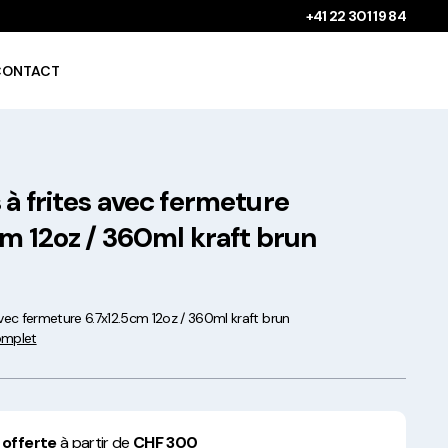
+41 22 301 19 84
CONTACT
à frites avec fermeture
Gobelets à boissons
chaudes 100%
cm 12oz / 360ml kraft brun
compostables !
avec fermeture 6.7x12.5cm 12oz / 360ml kraft brun
complet
Saladiers krafts fabriqués
en Europe
 offerte
à partir de
CHF 300