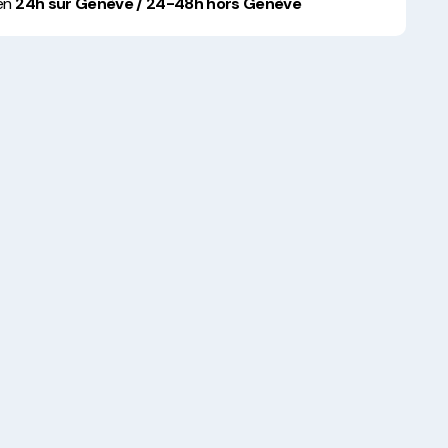
 en
24h sur Genève / 24-48h hors Genève