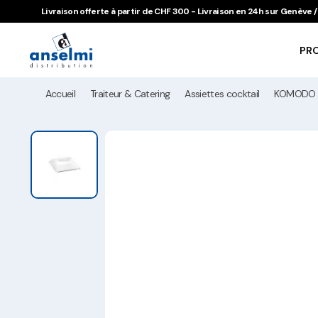
Aller au contenu
Aller à la navigation principale
Livraison offerte à partir de CHF 300 - Livraison en 24h sur Genève
PR
Accueil
Traiteur & Catering
Assiettes cocktail
KOMODO 1