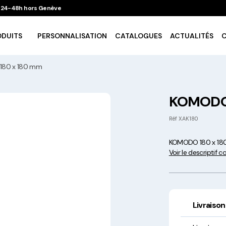
 / 24-48h hors Genève
ODUITS
PERSONNALISATION
CATALOGUES
ACTUALITÉS
80 x 180 mm
Vaisselle Ecologique
KOMODO 
Take Away
Réf
XAK180
KOMODO 180 x 1
Traiteur & Catering
Voir le descriptif 
Art De La Table
Cuisson Et Conservation
Livraison