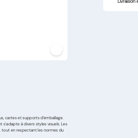
Hygiène, Sécurité et
Livraison
Traçabilité
Vaisselle Réutilisable
Noël
, cartes et supports d'emballage.
 s’adapte à divers styles visuels. Les
té, tout en respectant les normes du