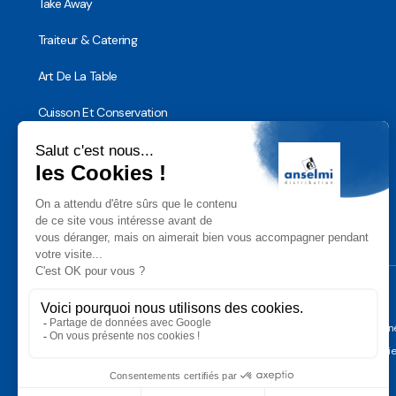
Take Away
Traiteur & Catering
Art De La Table
Cuisson Et Conservation
Hygiène, Sécurité et Traçabilité
Vaisselle Réutilisable
Noël
Conditions Géné
Gérer les cooki
Anselmi Décoration