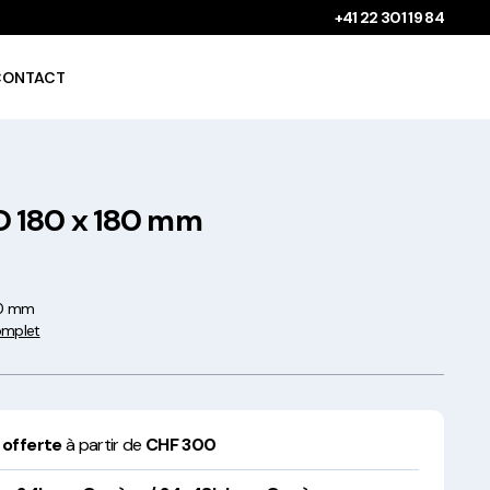
+41 22 301 19 84
CONTACT
180 x 180 mm
Gobelets à boissons
chaudes 100%
compostables !
80 mm
complet
Saladiers krafts fabriqués
 offerte
à partir de
CHF 300
en Europe