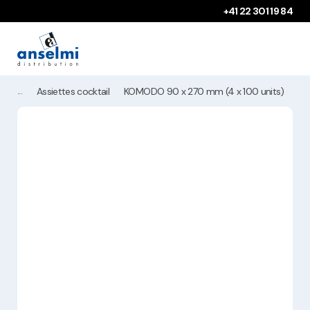
Aller au contenu
Aller à la navigation principale
+41 22 301 19 84
Assiettes cocktail
KOMODO 90 x 270 mm (4 x 100 units)