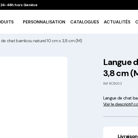
 / 24-48h hors Genève
ODUITS
PERSONNALISATION
CATALOGUES
ACTUALITÉS
 de chat bambou naturel 10 cm x 3,8 cm (M)
Vaisselle Ecologique
Langue d
3,8 cm (
Take Away
Réf
BCB003
Traiteur & Catering
Langue de chat ba
Voir le descriptif 
Art De La Table
Cuisson Et Conservation
Livraison