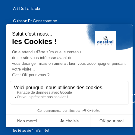
Art De La Table
Cuisson Et Conservation
Hygiène, Sécurité et Traçabilité
Vaisselle Réutilisable
Noël
Conditions Géné
Gérer les cooki
Anselmi Décoration
Découvrez notre assortiment de
décorations professionnelles pour
les fêtes de fin d'année!