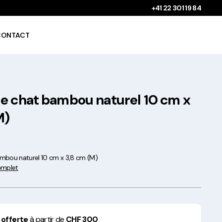
+41 22 301 19 84
CONTACT
e chat bambou naturel 10 cm x
Gobelets à boissons
chaudes 100%
M)
compostables !
mbou naturel 10 cm x 3,8 cm (M)
complet
Saladiers krafts fabriqués
en Europe
 offerte
à partir de
CHF 300