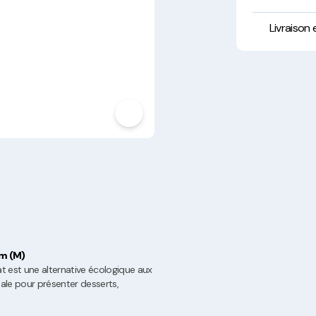
Hygiène, Sécurité et
Traçabilité
Livraison
Vaisselle Réutilisable
Noël
cm (M)
t est une alternative écologique aux
éale pour présenter desserts,