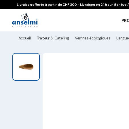
Aller au contenu
Aller à la navigation principale
Livraison offerte à partir de CHF 300 - Livraison en 24h sur Genève
PR
Accueil
Traiteur & Catering
Verrines écologiques
Langue