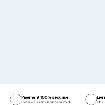
Paiement 100% sécurisé
Livr
Et ce, quel que soit le mode de paiement
24h su