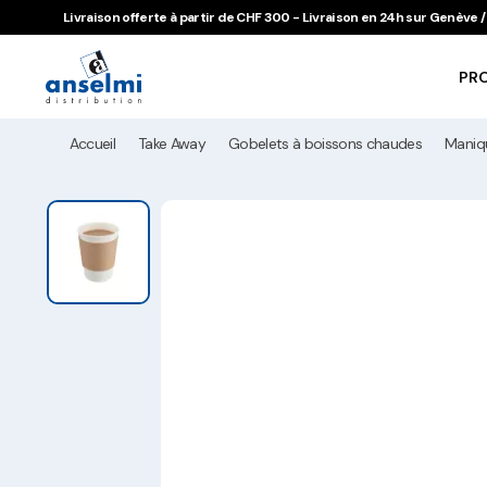
Aller au contenu
Aller à la navigation principale
Livraison offerte à partir de CHF 300 - Livraison en 24h sur Genève
PR
Accueil
Take Away
Gobelets à boissons chaudes
Maniqu