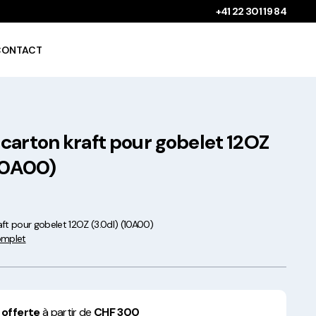
+41 22 301 19 84
CONTACT
carton kraft pour gobelet 12OZ
Gobelets à boissons
chaudes 100%
(10A00)
compostables !
ft pour gobelet 12OZ (3.0dl) (10A00)
complet
Saladiers krafts fabriqués
en Europe
 offerte
à partir de
CHF 300