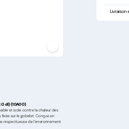
Hygiène, Sécurité et
Traçabilité
Livraison
Vaisselle Réutilisable
Noël
.0 dl) (10A00)
able et isole contre la chaleur des
n fixée sur le gobelet. Conçue en
plus respectueuse de l’environnement