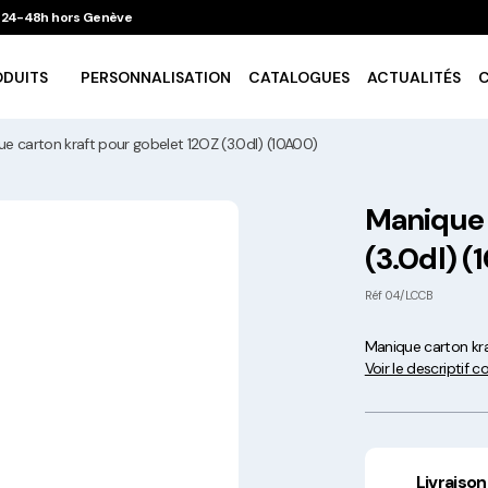
 / 24-48h hors Genève
ODUITS
PERSONNALISATION
CATALOGUES
ACTUALITÉS
e carton kraft pour gobelet 12OZ (3.0dl) (10A00)
Vaisselle Ecologique
Manique 
(3.0dl) 
Take Away
Réf
04/LCCB
Traiteur & Catering
Manique carton kra
Voir le descriptif 
Art De La Table
Cuisson Et Conservation
Livraison